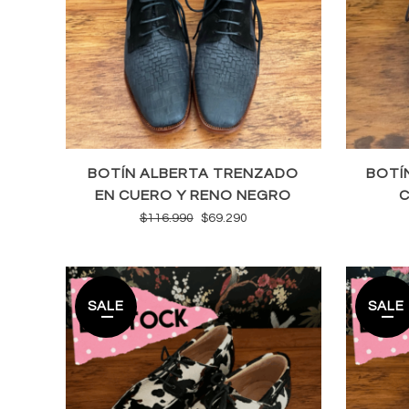
BOTÍN ALBERTA TRENZADO
BOTÍ
EN CUERO Y RENO NEGRO
C
El
El
$
116.990
$
69.290
precio
precio
original
actual
era:
es:
SALE
SALE
$116.990.
$69.290.