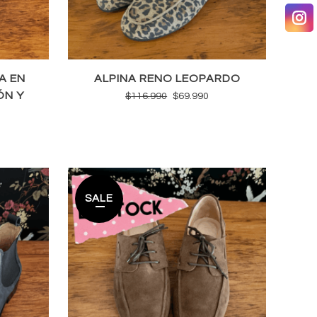
A EN
ALPINA RENO LEOPARDO
ÓN Y
El
El
$
116.990
$
69.990
precio
precio
original
actual
recio
era:
es:
ctual
$116.990.
$69.990.
s:
SALE
64.990.