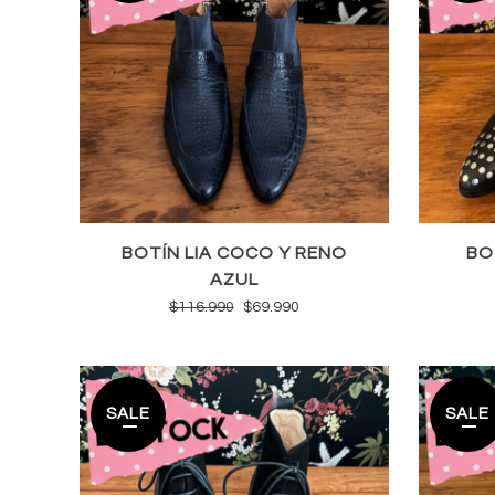
BOTÍN LIA COCO Y RENO
BO
AZUL
El
El
$
116.990
$
69.990
precio
precio
original
actual
era:
es:
SALE
SALE
$116.990.
$69.990.