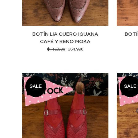
BOTÍN LIA CUERO IGUANA
BOTÍ
CAFÉ Y RENO MOKA
El
El
$
116.990
$
64.990
precio
precio
original
actual
era:
es:
$116.990.
$64.990.
SALE
SALE