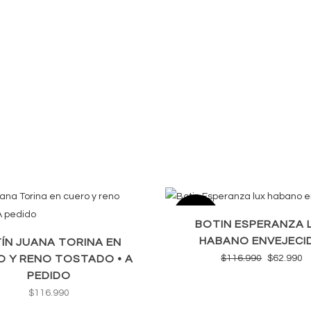
SALE
BOTIN ESPERANZA 
HABANO ENVEJECI
ÍN JUANA TORINA EN
El
El
 Y RENO TOSTADO • A
$
116.990
$
62.990
PEDIDO
precio
p
$
116.990
original
a