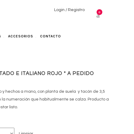
Login / Registro
0
S
ACCESORIOS
CONTACTO
ADO E ITALIANO ROJO * A PEDIDO
o y hechos a mano, con planta de suela y tacón de 3,5
 la numeración que habitualmente se calza. Producto a
tar listo.
Limpiar