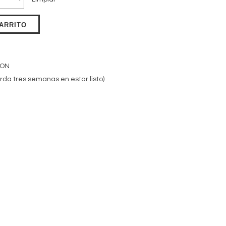
CARRITO
ION
rda tres semanas en estar listo)