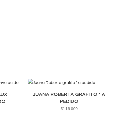
LUX
JUANA ROBERTA GRAFITO * A
DO
PEDIDO
$
116.990
recio
ctual