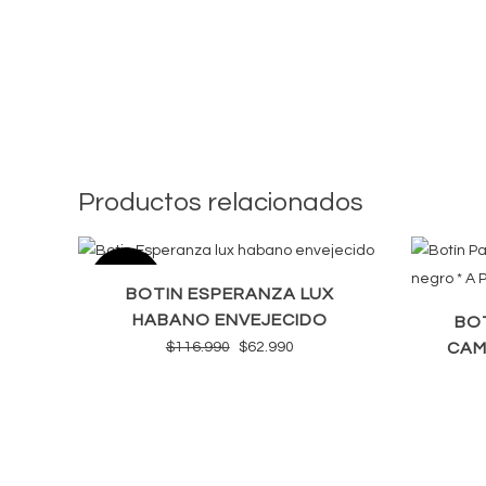
Productos relacionados
SALE
BOTIN ESPERANZA LUX
HABANO ENVEJECIDO
BO
El
El
$
116.990
$
62.990
CAM
precio
precio
original
actual
era:
es:
$116.990.
$62.990.