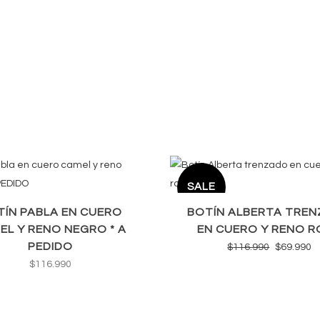
SALE
TÍN PABLA EN CUERO
BOTÍN ALBERTA TRE
EL Y RENO NEGRO * A
EN CUERO Y RENO 
PEDIDO
El
El
$
116.990
$
69.990
$
116.990
precio
p
original
a
era:
e