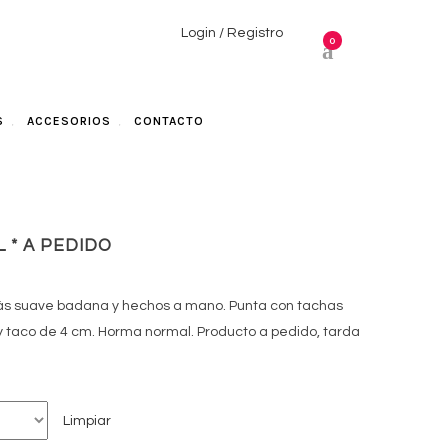
Login / Registro
0
S
ACCESORIOS
CONTACTO
 * A PEDIDO
más suave badana y hechos a mano. Punta con tachas
y taco de 4 cm. Horma normal. Producto a pedido, tarda
Limpiar