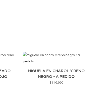
NZADO
MIGUELA EN CHAROL Y RENO
ROJO
NEGRO • A PEDIDO
$
116.990
recio
ctual
s: