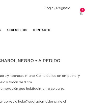
Login / Registro
0
S
ACCESORIOS
CONTACTO
CHAROL NEGRO • A PEDIDO
uero y hechos a mano. Con elástico en empeine y
uela y tacón de 3 cm
numeración que habitualmente se calza.
iar correo a hola@sagradomadeinchile.cl