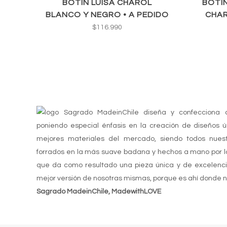
BOTÍN LUISA CHAROL
BOTÍ
BLANCO Y NEGRO • A PEDIDO
CHAR
$
116.990
Sagrado MadeinChile diseña y confecciona 
poniendo especial énfasis en la creación de diseños ú
mejores materiales del mercado, siendo todos nuest
forrados en la más suave badana y hechos a mano por lo
que da como resultado una pieza única y de excelen
mejor versión de nosotras mismas, porque es ahí donde n
Sagrado MadeinChile, MadewithLOVE