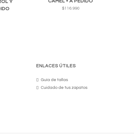
CAMEL • A PEDIDO
ROL Y
DIDO
$
116.990
ENLACES ÚTILES
Guía de tallas
Cuidado de tus zapatos