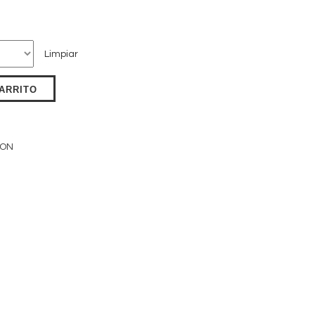
Limpiar
CARRITO
ION