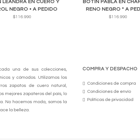
N LEANDRA EN CUERO Y
BOTÍN PABLA EN CHA
OL NEGRO • A PEDIDO
RENO NEGRO * A PE
$
116.990
$
116.990
COMPRA Y DESPACHO
cada una de sus colecciones,
nicos y cómodos. Utilizamos los
Condiciones de compra
ros zapatos de cuero natural,
Condiciones de envío
s mejores zapateros del país, lo
Políticas de privacidad
cia. No hacemos moda, somos la
ace la belleza.