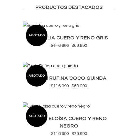
PRODUCTOS DESTACADOS
SALE
AGOTADO
BOTÍN LIA CUERO Y RENO GRIS
El
El
$
116.990
$
69.990
precio
precio
original
actual
era:
es:
SALE
AGOTADO
$116.990.
$69.990.
BOTÍN RUFINA COCO GUINDA
El
El
$
116.990
$
69.990
precio
precio
original
actual
era:
es:
SALE
AGOTADO
$116.990.
$69.990.
BOTÍN ELOÍSA CUERO Y RENO
NEGRO
El
El
$
116.990
$
79.990