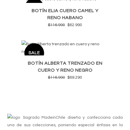
era:
es:
SALE
$116.990.
$69.990.
BOTÍN ELIA CUERO CAMEL Y
RENO HABANO
El
El
$
116.990
$
62.990
precio
precio
original
actual
era:
es:
SALE
$116.990.
$62.990.
BOTÍN ALBERTA TRENZADO EN
CUERO Y RENO NEGRO
El
El
$
116.990
$
69.290
precio
precio
original
actual
era:
es:
$116.990.
$69.290.
Sagrado MadeinChile diseña y confecciona cada
una de sus colecciones, poniendo especial énfasis en la