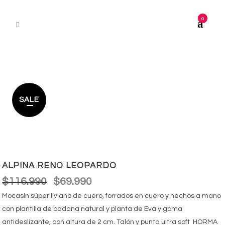
0
SALE
ALPINA RENO LEOPARDO
$
116.990
$
69.990
El
El
precio
precio
Mocasín súper liviano de cuero, forrados en cuero y hechos a mano
original
actual
con plantilla de badana natural y planta de Eva y goma
era:
es:
antideslizante, con altura de 2 cm. Talón y punta ultra soft HORMA