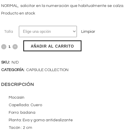
$116.990.
$69.990.
NORMAL, solicitar en la numeración que habitualmente se calza.
Producto en stock
Talla
Limpiar
AÑADIR AL CARRITO
SKU:
N/D
CATEGORÍA:
CAPSULE COLLECTION
DESCRIPCIÓN
Mocasín
Capellada: Cuero
Forro: badana
Planta: Eva y goma antideslizante
Tacón : 2 cm