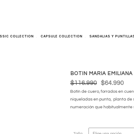
SSIC COLLECTION
CAPSULE COLLECTION
SANDALIAS Y PUNTILLA
BOTIN MARIA EMILIAN
$
116.990
$
64.990
El
El
precio
preci
Botín de cuero, forrados en cue
original
actua
niqueladas en punta, planta de 
era:
es:
numeración que habitualmente s
$116.990.
$64.9
Talla