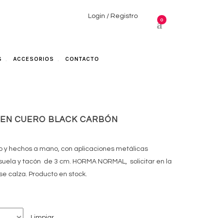
Login / Registro
0
S
ACCESORIOS
CONTACTO
A EN CUERO BLACK CARBÓN
o
ro y hechos a mano, con aplicaciones metálicas
l
suela y tacón de 3 cm. HORMA NORMAL, solicitar en la
e calza. Producto en stock.
90.
Limpiar