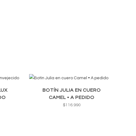
LUX
BOTÍN JULIA EN CUERO
DO
CAMEL • A PEDIDO
$
116.990
recio
ctual
s: