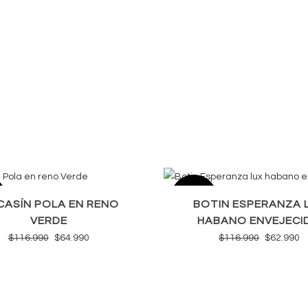
SALE
ASÍN POLA EN RENO
BOTIN ESPERANZA 
VERDE
HABANO ENVEJECI
El
El
El
El
$
116.990
$
64.990
$
116.990
$
62.990
precio
precio
precio
p
original
actual
original
a
era:
es:
era:
e